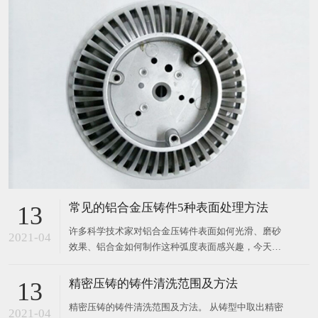
常见的铝合金压铸件5种表面处理方法
13
许多科学技术家对铝合金压铸件表面如何光滑、磨砂
2021-04
效果、铝合金如何制作这种弧度表面感兴趣，今天由
小编介绍常见的铝合金压铸件五种表面处理方法。 方
法1:铝磷化。 采用SEM、XRD、电位一时曲线、膜重
精密压铸的铸件清洗范围及方法
13
变化等方法，详细研究了促进剂、氟化物、Mn2+、
精密压铸的铸件清洗范围及方法。 从铸型中取出精密
Ni2+、Zn2+、P
2021-04