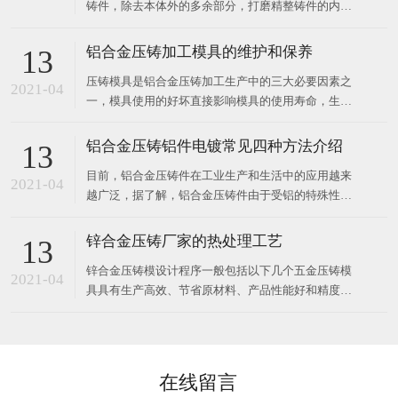
铸件，除去本体外的多余部分，打磨精整铸件的内外
表面。 去核和表面清洁： 分干法和湿法两种。干式
清洗是用机械设备清洗铸件。使用的设备简单，生产
铝合金压铸加工模具的维护和保养
13
效率高，对不同类型的铸件具有很强的适应性，同时
压铸模具是铝合金压铸加工生产中的三大必要因素之
具有可以除芯
2021-04
一，模具使用的好坏直接影响模具的使用寿命，生产
效率和产品质量，关系到压铸的成本。对于压铸车间
来说，模具的良好维护是正常生产顺利进行的有力保
铝合金压铸铝件电镀常见四种方法介绍
13
障，有利于产品质量的稳定性，大大降低了看不见的
目前，铝合金压铸件在工业生产和生活中的应用越来
生产成本，提高了生产效率。根据实际生产中遇到的
2021-04
越广泛，据了解，铝合金压铸件由于受铝的特殊性能
的影响，镀层需要进行特殊的预处理，而预处理又要
根据不同的铝材和制件的情况进行调整，因此，不能
锌合金压铸厂家的热处理工艺
13
简单地沿用常规工艺。铝压铸件电镀前处理包括四个
锌合金压铸模设计程序一般包括以下几个五金压铸模
重要工序，即除油、酸蚀、化学镀或替换镀和预镀。
2021-04
具具有生产高效、节省原材料、产品性能好和精度高
而化学
等优点，使得其受广大商家的喜爱，运用范围极其广
大，需求数量飙升。所以设计压铸模具的质量寿命问
题是大家都比较在意的重点，而压铸模具的热处理技
术则是重中之重。 经科学机构调查表明：因热
在线留言