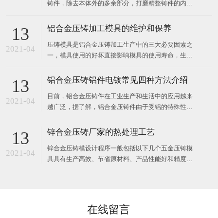
铸件，除去本体外的多余部分，打磨精整铸件的内外
表面。 去核和表面清洁： 分干法和湿法两种。干式
清洗是用机械设备清洗铸件。使用的设备简单，生产
铝合金压铸加工模具的维护和保养
13
效率高，对不同类型的铸件具有很强的适应性，同时
压铸模具是铝合金压铸加工生产中的三大必要因素之
具有可以除芯
2021-04
一，模具使用的好坏直接影响模具的使用寿命，生产
效率和产品质量，关系到压铸的成本。对于压铸车间
来说，模具的良好维护是正常生产顺利进行的有力保
铝合金压铸铝件电镀常见四种方法介绍
13
障，有利于产品质量的稳定性，大大降低了看不见的
目前，铝合金压铸件在工业生产和生活中的应用越来
生产成本，提高了生产效率。根据实际生产中遇到的
2021-04
越广泛，据了解，铝合金压铸件由于受铝的特殊性能
的影响，镀层需要进行特殊的预处理，而预处理又要
根据不同的铝材和制件的情况进行调整，因此，不能
锌合金压铸厂家的热处理工艺
13
简单地沿用常规工艺。铝压铸件电镀前处理包括四个
锌合金压铸模设计程序一般包括以下几个五金压铸模
重要工序，即除油、酸蚀、化学镀或替换镀和预镀。
2021-04
具具有生产高效、节省原材料、产品性能好和精度高
而化学
等优点，使得其受广大商家的喜爱，运用范围极其广
大，需求数量飙升。所以设计压铸模具的质量寿命问
题是大家都比较在意的重点，而压铸模具的热处理技
术则是重中之重。 经科学机构调查表明：因热
在线留言