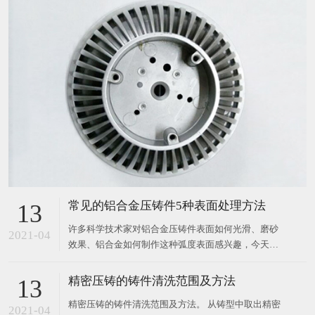
常见的铝合金压铸件5种表面处理方法
13
许多科学技术家对铝合金压铸件表面如何光滑、磨砂
2021-04
效果、铝合金如何制作这种弧度表面感兴趣，今天由
小编介绍常见的铝合金压铸件五种表面处理方法。 方
法1:铝磷化。 采用SEM、XRD、电位一时曲线、膜重
精密压铸的铸件清洗范围及方法
13
变化等方法，详细研究了促进剂、氟化物、Mn2+、
精密压铸的铸件清洗范围及方法。 从铸型中取出精密
Ni2+、Zn2+、P
2021-04