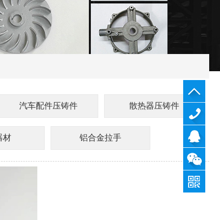
汽车配件压铸件
散热器压铸件
180-
器材
铝合金拉手
2440-
QQ
3298
咨询