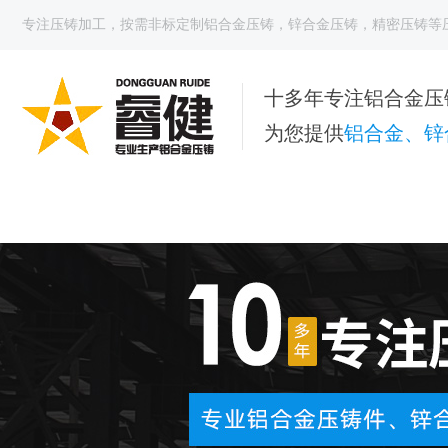
专注
压铸加工
，按需非标定制
铝合金压铸
，
锌合金压铸
，
精密压铸
等
十多年专注铝合金压
为您提供
铝合金、锌