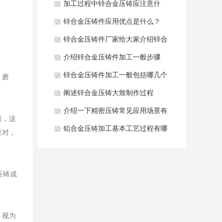
用？
加工过程中锌合金压铸应注意什
么？
锌合金压铸件应用优点是什么？
锌合金压铸件厂家给大家介绍锌合
金压铸件抛光手法如何？
介绍锌合金压铸件加工一般步骤
锌合金压铸件加工一般包括哪几个
、磨
步骤？
阐述锌合金压铸大致制作过程
介绍一下精密压铸常见应用场景有
责，这
哪些？
铝合金压铸加工基本工艺过程有哪
应对，
些？
压铸成
，视为