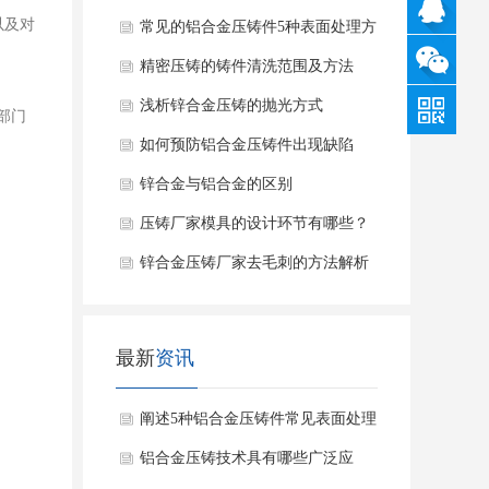
180-
以及对
常见的铝合金压铸件5种表面处理方
2440-
QQ
法
精密压铸的铸件清洗范围及方法
3298
浅析锌合金压铸的抛光方式
咨询
部门
如何预防铝合金压铸件出现缺陷
锌合金与铝合金的区别
压铸厂家模具的设计环节有哪些？
锌合金压铸厂家去毛刺的方法解析
最新
资讯
阐述5种铝合金压铸件常见表面处理
方法
铝合金压铸技术具有哪些广泛应