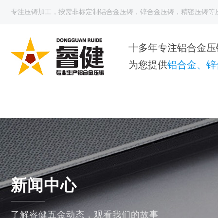
专注
压铸加工
，按需非标定制
铝合金压铸
，
锌合金压铸
，
精密压铸
等
十多年专注铝合金压
为您提供
铝合金、锌
新闻中心
了解睿健五金动态，观看我们的故事